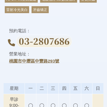
雷射冷光美白
牙齒矯正
03-2807686
桃園市中壢區中豐路293號
星期
一
二
三
四
五
六
日
早診
9:00-
◯
◯
◯
◯
◯
◯